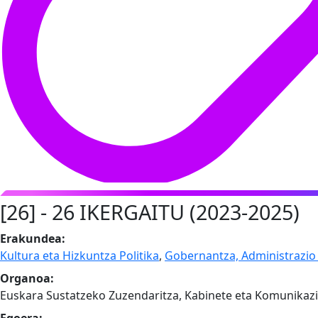
[26] -
26 IKERGAITU (2023-2025)
Erakundea:
Kultura eta Hizkuntza Politika
,
Gobernantza, Administrazio
Organoa:
Euskara Sustatzeko Zuzendaritza, Kabinete eta Komunikaz