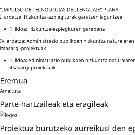
"IMPULSO DE TECNOLOGÍAS DEL LENGUAJE" PLANA
I. ardatza: Hizkuntza-azpiegiturak garatzen laguntzea
1. ildoa: Hizkuntza-azpiegituren garapena
IV. ardatza: Administrazio publikoen hizkuntza naturalar
itsasargi-proiektuak
1. ildoa: Administrazio publikoen hizkuntza naturala
itsasargi-proiektuak
Eremua
Amaituta
Parte-hartzaileak eta eragileak
Proiektua burutzeko aurreikusi den e