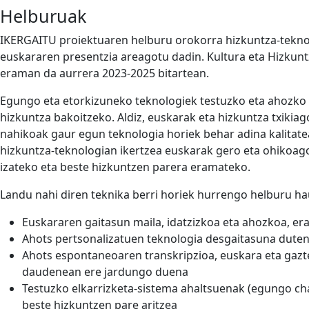
Helburuak
IKERGAITU proiektuaren helburu orokorra hizkuntza-teknol
euskararen presentzia areagotu dadin. Kultura eta Hizkuntz
eraman da aurrera 2023-2025 bitartean.
Egungo eta etorkizuneko teknologiek testuzko eta ahozko 
hizkuntza bakoitzeko. Aldiz, euskarak eta hizkuntza txikiag
nahikoak gaur egun teknologia horiek behar adina kalitate
hizkuntza-teknologian ikertzea euskarak gero eta ohikoag
izateko eta beste hizkuntzen parera eramateko.
Landu nahi diren teknika berri horiek hurrengo helburu ha
Euskararen gaitasun maila, idatzizkoa eta ahozkoa, 
Ahots pertsonalizatuen teknologia desgaitasuna duten
Ahots espontaneoaren transkripzioa, euskara eta gazt
daudenean ere jardungo duena
Testuzko elkarrizketa-sistema ahaltsuenak (egungo c
beste hizkuntzen pare aritzea