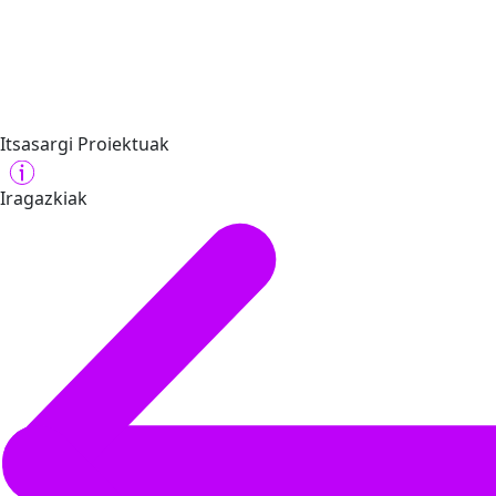
Itsasargi Proiektuak
Iragazkiak