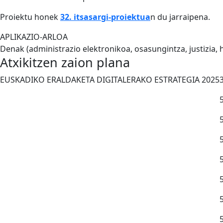
Proiektu honek
32. itsasargi-proiektua
n du jarraipena.
APLIKAZIO-ARLOA
Denak (administrazio elektronikoa, osasungintza, justizia
Atxikitzen zaion plana
EUSKADIKO ERALDAKETA DIGITALERAKO ESTRATEGIA 2025